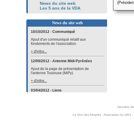
(Présiden
News du site web
Les 5 ans de la VDA
News du site web
10/10/2012 - Communiqué
Ajout d'un communiqué relatif aux
fondements de l'association.
+ d'infos...
12/09/2012 - Antenne Midi-Pyrénées
Ajout de la page de présentation de
l'antenne Toulouse (MiPy).
+ d'infos...
03/04/2012 - Liens
Ajout d'un lien vers le site de l'
Association
des parents adoptifs d'enfants d'Haïti
dans la
catégorie
Par pays
.
Dernière mi
+ d'infos...
La Voix des Adoptés - Association loi 1901 -
23/10/2011 - Planète-ados
Création de l'activité Planète-ados.