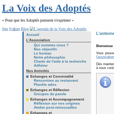
L
a
V
oix
d
es
A
doptés
« Pour que les Adoptés puissent s'exprimer »
Site
Forum
Blog
L’antenn
Accueil
L'Association
Qui sommes nous ?
Bienvenue 
Nos objectifs
Le bureau
Vous pouve
l'associatio
Notre philosophie
Charte de l'aide à la recherche
Dès mainten
Adhérer
à nous conta
Nos Activités
Echanges et Convivialité
Rencontres au restaurant
Planète ados
Echanges et Réflexion
Groupes de parole
Echanges et Accompagnement
Réflexion sur nos origines
Atelier post-retrouvailles
Echanges et