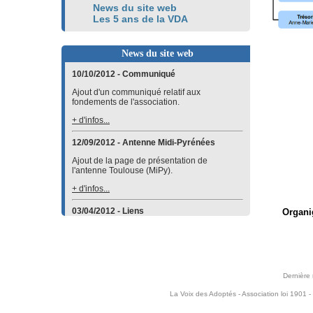
News du site web
Les 5 ans de la VDA
News du site web
10/10/2012 - Communiqué
Ajout d'un communiqué relatif aux
fondements de l'association.
+ d'infos...
12/09/2012 - Antenne Midi-Pyrénées
Ajout de la page de présentation de
l'antenne Toulouse (MiPy).
+ d'infos...
03/04/2012 - Liens
Organi
Ajout d'un lien vers le site de l'
Association
des parents adoptifs d'enfants d'Haïti
dans la
catégorie
Par pays
.
+ d'infos...
Dernière 
23/10/2011 - Planète-ados
La Voix des Adoptés - Association loi 1901 -
Création de l'activité Planète-ados.