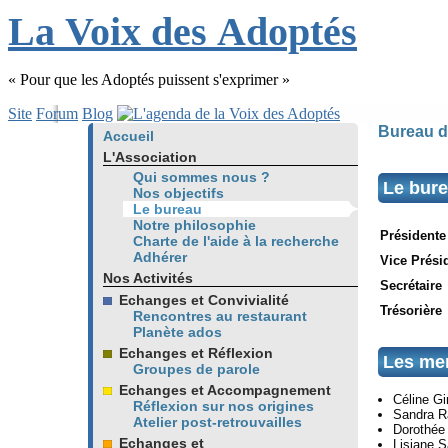
L
a
V
oix
d
es
A
doptés
« Pour que les Adoptés puissent s'exprimer »
Site
Forum
Blog
Bureau d
Accueil
L'Association
Qui sommes nous ?
Le bure
Nos objectifs
Le bureau
Notre philosophie
Présidente
Charte de l'aide à la recherche
Adhérer
Vice Prési
Nos Activités
Secrétaire
Echanges et Convivialité
Trésorière
Rencontres au restaurant
Planète ados
Echanges et Réflexion
Les mem
Groupes de parole
Echanges et Accompagnement
Céline Gi
Réflexion sur nos origines
Sandra R
Atelier post-retrouvailles
Dorothée 
Echanges et
Lisiane 