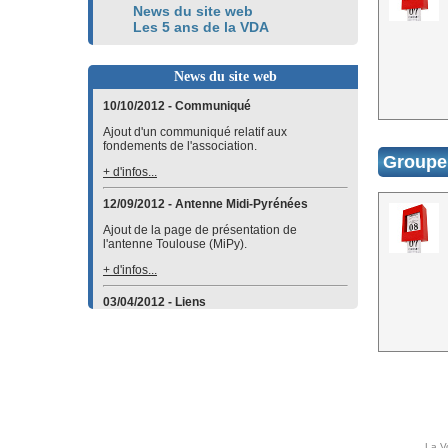
News du site web
Les 5 ans de la VDA
News du site web
10/10/2012 - Communiqué
Ajout d'un communiqué relatif aux
fondements de l'association.
Groupe 
+ d'infos...
12/09/2012 - Antenne Midi-Pyrénées
Ajout de la page de présentation de
l'antenne Toulouse (MiPy).
+ d'infos...
03/04/2012 - Liens
Ajout d'un lien vers le site de l'
Association
des parents adoptifs d'enfants d'Haïti
dans la
catégorie
Par pays
.
+ d'infos...
23/10/2011 - Planète-ados
Création de l'activité Planète-ados.
La V