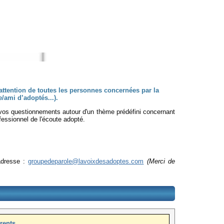
attention de toutes les personnes concernées par la
e/ami d’adoptés...).
 vos questionnements autour d'un thème prédéfini concernant
fessionnel de l'écoute adopté.
 adresse :
groupedeparole@lavoixdesadoptes.com
(Merci de
rents