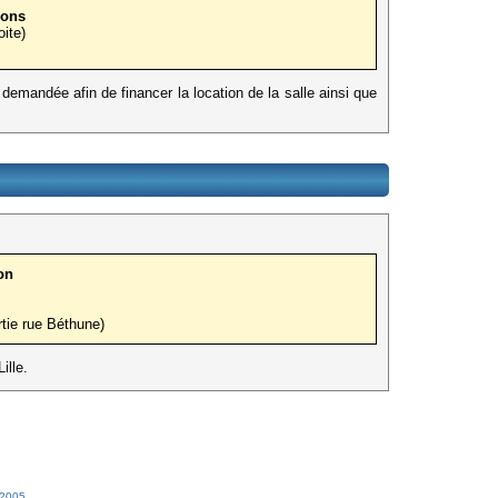
ions
oite)
demandée afin de financer la location de la salle ainsi que
on
tie rue Béthune)
ille.
 2005