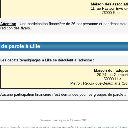
Maison des associat
11 rue Pasteur (rive dr
76000 Rouen
Attention
: Une participation financière de 2€ par personne et par débat sera 
l'édition des flyers.
de parole à Lille
Les débats/témoignages à Lille se déroulent à l'adresse :
Maison de l’adopti
20-24 rue Gombert
59000 Lille
Métro : République-Beaux arts (Sor
Aucune participation financière n'est demandée pour les groupes de parole à L
Dernière mise à jour le 29 mars 2015
oix des Adoptés - Association loi 1901 -
Statuts déposés à la sous-préfecture de Senlis le 21 mai