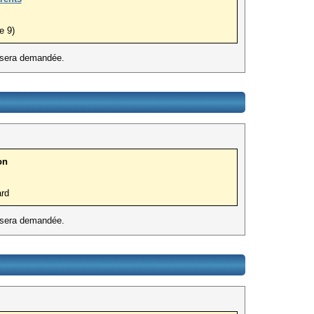
e 9)
t sera demandée.
on
ard
t sera demandée.