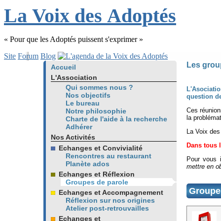
L
a
V
oix
d
es
A
doptés
« Pour que les Adoptés puissent s'exprimer »
Site
Forum
Blog
Les grou
Accueil
L'Association
Qui sommes nous ?
L'Asociatio
Nos objectifs
question de
Le bureau
Ces réunion
Notre philosophie
la problémat
Charte de l'aide à la recherche
Adhérer
La Voix des 
Nos Activités
Dans tous l
Echanges et Convivialité
Rencontres au restaurant
Pour vous i
Planète ados
mettre en ob
Echanges et Réflexion
Groupes de parole
Groupe 
Echanges et Accompagnement
Réflexion sur nos origines
Atelier post-retrouvailles
Echanges et