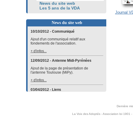
News du site web
Les 5 ans de la VDA
Journal VD
News du site web
10/10/2012 - Communiqué
Ajout d'un communiqué relatif aux
fondements de l'association.
+ d'infos...
12/09/2012 - Antenne Midi-Pyrénées
Ajout de la page de présentation de
l'antenne Toulouse (MiPy).
+ d'infos...
03/04/2012 - Liens
Ajout d'un lien vers le site de l'
Association
des parents adoptifs d'enfants d'Haïti
dans la
catégorie
Par pays
.
Dernière mi
+ d'infos...
La Voix des Adoptés - Association loi 1901 -
23/10/2011 - Planète-ados
Création de l'activité Planète-ados.