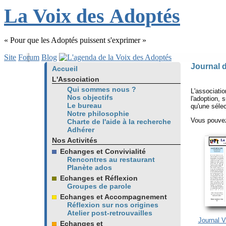
L
a
V
oix
d
es
A
doptés
« Pour que les Adoptés puissent s'exprimer »
Site
Forum
Blog
Journal d
Accueil
L'Association
Qui sommes nous ?
L'associat
Nos objectifs
l'adoption, 
Le bureau
qu'une sélec
Notre philosophie
Vous pouvez
Charte de l'aide à la recherche
Adhérer
Nos Activités
Echanges et Convivialité
Rencontres au restaurant
Planète ados
Echanges et Réflexion
Groupes de parole
Echanges et Accompagnement
Réflexion sur nos origines
Atelier post-retrouvailles
Journal V
Echanges et